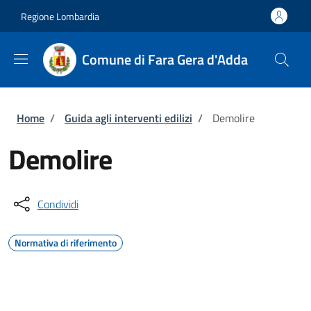
Salta al contenuto principale
Skip to footer content
Regione Lombardia
Comune di Fara Gera d'Adda
Briciole di pane
Home
/
Guida agli interventi edilizi
/
Demolire
Demolire
Condividi
Normativa di riferimento