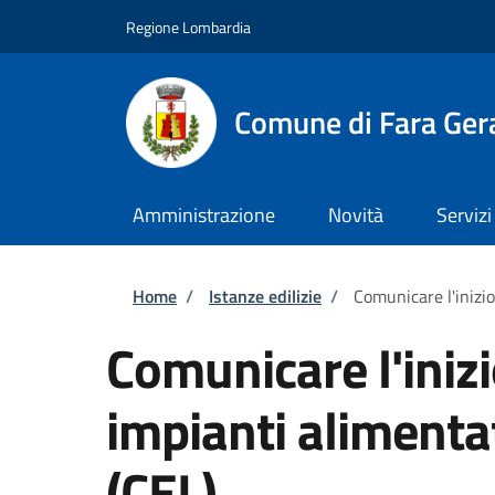
Salta al contenuto principale
Skip to footer content
Regione Lombardia
Comune di Fara Ger
Amministrazione
Novità
Servizi
Briciole di pane
Home
/
Istanze edilizie
/
Comunicare l'inizio
Comunicare l'inizi
impianti alimentat
(CEL)