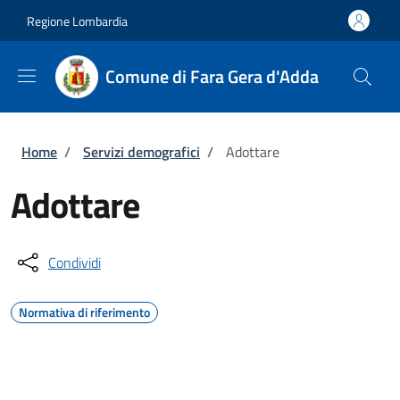
Salta al contenuto principale
Skip to footer content
Regione Lombardia
Comune di Fara Gera d'Adda
Briciole di pane
Home
/
Servizi demografici
/
Adottare
Adottare
Condividi
Normativa di riferimento