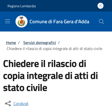
Salta al contenuto principale
Skip to footer content
Regione Lombardia
Comune di Fara Gera d'Adda
Briciole di pane
Home
/
Servizi demografici
/
Chiedere il rilascio di copia integrale di atti di stato civile
Chiedere il rilascio di
copia integrale di atti di
stato civile
Condividi