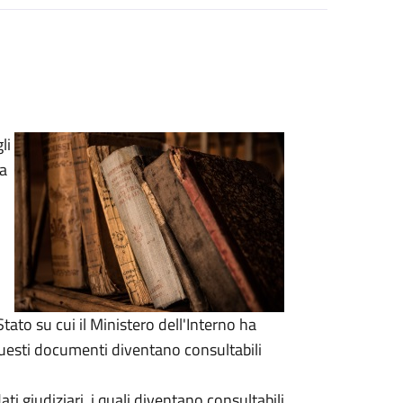
li
ca
Stato su cui il Ministero dell'Interno ha
esti documenti diventano consultabili
i giudiziari, i quali diventano consultabili