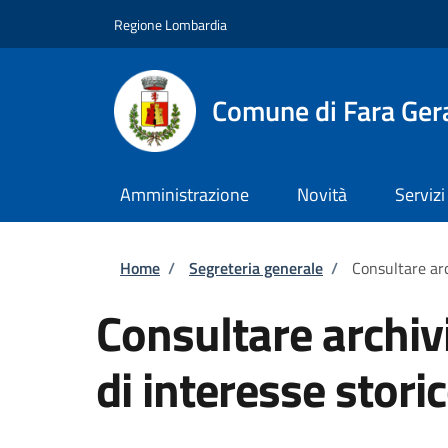
Salta al contenuto principale
Skip to footer content
Regione Lombardia
Comune di Fara Ger
Amministrazione
Novità
Servizi
Briciole di pane
Home
/
Segreteria generale
/
Consultare arc
Consultare archiv
di interesse stori