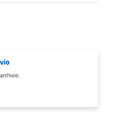
ivio
archivio