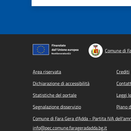
Comune di Fa
Footer menu
Area riservata
Crediti
Dichiarazione di accessibilità
Contatt
Statistiche del portale
Leggi l
Segnalazione disservizio
Piano d
Comune di Fara Gera d'Adda - Partita IVA dell'a
info@pec.comune.farageradadda.bg.it