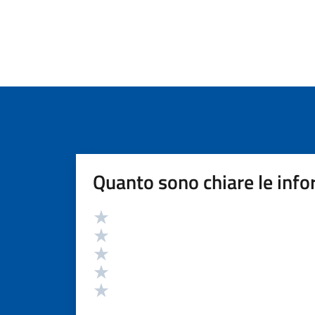
Quanto sono chiare le info
Valutazione
Valuta 5 stelle su 5
Valuta 4 stelle su 5
Valuta 3 stelle su 5
Valuta 2 stelle su 5
Valuta 1 stelle su 5