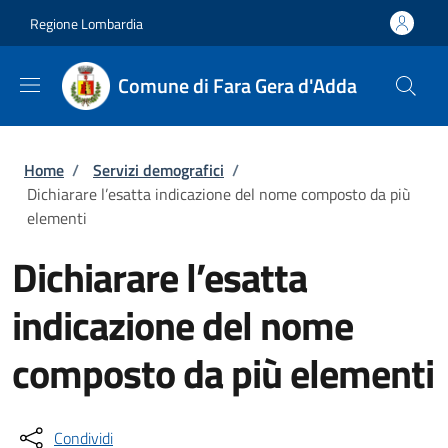
Salta al contenuto principale
Skip to footer content
Regione Lombardia
Comune di Fara Gera d'Adda
Briciole di pane
Home
/
Servizi demografici
/
Dichiarare l’esatta indicazione del nome composto da più
elementi
Dichiarare l’esatta
indicazione del nome
composto da più elementi
Condividi