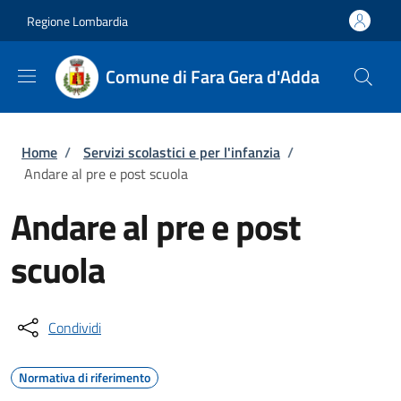
Salta al contenuto principale
Skip to footer content
Regione Lombardia
Comune di Fara Gera d'Adda
Briciole di pane
Home
/
Servizi scolastici e per l'infanzia
/
Andare al pre e post scuola
Andare al pre e post
scuola
Condividi
Normativa di riferimento