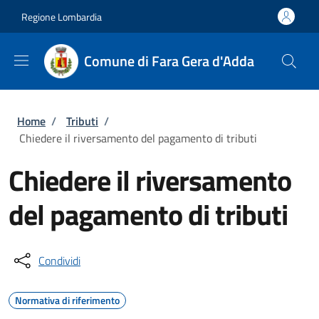
Salta al contenuto principale
Skip to footer content
Regione Lombardia
Comune di Fara Gera d'Adda
Briciole di pane
Home
/
Tributi
/
Chiedere il riversamento del pagamento di tributi
Chiedere il riversamento
del pagamento di tributi
Condividi
Normativa di riferimento