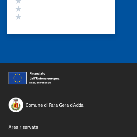
Valuta 3 stelle su 5
Valuta 2 stelle su 5
Valuta 1 stelle su 5
Comune di Fara Gera d'Adda
Footer menu
Area riservata