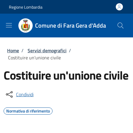
Salta al contenuto principale
Skip to footer content
Regione Lombardia
Comune di Fara Gera d'Adda
Briciole di pane
Home
/
Servizi demografici
/
Costituire un'unione civile
Costituire un'unione civile
Condividi
Normativa di riferimento