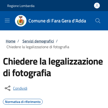
Salta al contenuto principale
Skip to footer content
Regione Lombardia
Comune di Fara Gera d'Adda
Briciole di pane
Home
/
Servizi demografici
/
Chiedere la legalizzazione di fotografia
Chiedere la legalizzazione
di fotografia
Condividi
Normativa di riferimento