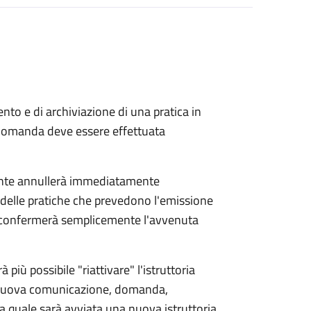
to e di archiviazione di una pratica in
 domanda deve essere effettuata
ente annullerà immediatamente
ria delle pratiche che prevedono l'emissione
e confermerà semplicemente l'avvenuta
 più possibile "riattivare" l'istruttoria
a nuova comunicazione, domanda,
r la quale sarà avviata una nuova istruttoria.