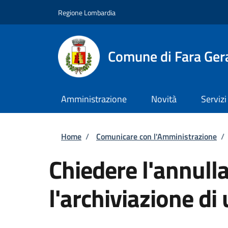
Salta al contenuto principale
Skip to footer content
Regione Lombardia
Comune di Fara Ger
Amministrazione
Novità
Servizi
Briciole di pane
Home
/
Comunicare con l'Amministrazione
/
Chiedere l'annull
l'archiviazione di