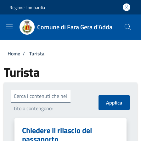
Salta al contenuto principale
Skip to footer content
Regione Lombardia
Comune di Fara Gera d'Adda
Briciole di pane
Home
/
Turista
Turista
Cerca i contenuti che nel
titolo contengono:
Chiedere il rilascio del
passaporto