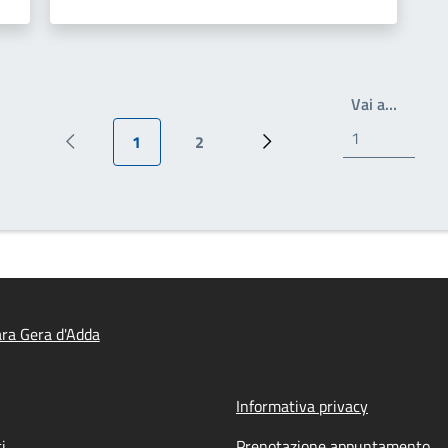
Write t
Vai a…
1
2
Pagina precedente
Pagina attuale
Pagina
Prossima pagina
ra Gera d'Adda
Informativa privacy
i
Prenotazione appuntamento