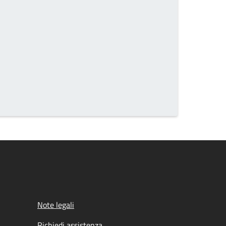
he page number you want to go to
Note legali
Richiedi assistenza