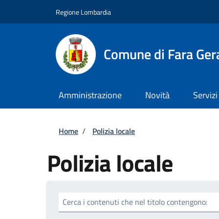
Salta al contenuto principale
Skip to footer content
Regione Lombardia
Comune di Fara Ger
Amministrazione
Novità
Servizi
Briciole di pane
Home
/
Polizia locale
Polizia locale
Cerca i contenuti che nel titolo contengono: