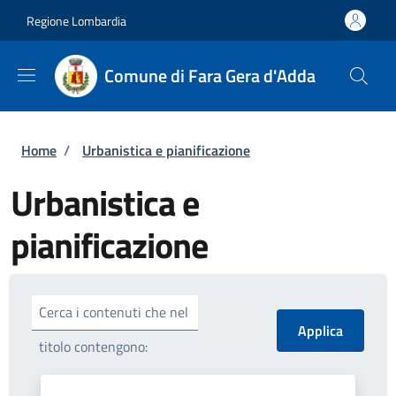
Salta al contenuto principale
Skip to footer content
Regione Lombardia
Comune di Fara Gera d'Adda
Briciole di pane
Home
/
Urbanistica e pianificazione
Urbanistica e
pianificazione
Cerca i contenuti che nel
titolo contengono: