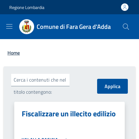
Salta al contenuto principale
Skip to footer content
Regione Lombardia
Comune di Fara Gera d'Adda
Briciole di pane
Home
Cerca i contenuti che nel
titolo contengono:
Fiscalizzare un illecito edilizio