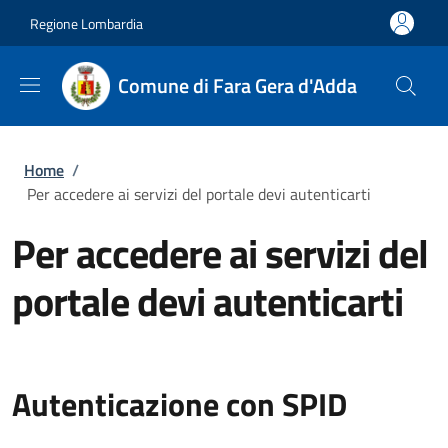
Salta al contenuto principale
Skip to footer content
Regione Lombardia
Comune di Fara Gera d'Adda
Briciole di pane
Home
/
Per accedere ai servizi del portale devi autenticarti
Per accedere ai servizi del
portale devi autenticarti
Autenticazione con SPID