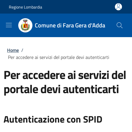
Salta al contenuto principale
Skip to footer content
Regione Lombardia
Comune di Fara Gera d'Adda
Briciole di pane
Home
/
Per accedere ai servizi del portale devi autenticarti
Per accedere ai servizi del
portale devi autenticarti
Autenticazione con SPID