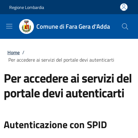
Salta al contenuto principale
Skip to footer content
Regione Lombardia
Comune di Fara Gera d'Adda
Briciole di pane
Home
/
Per accedere ai servizi del portale devi autenticarti
Per accedere ai servizi del
portale devi autenticarti
Autenticazione con SPID