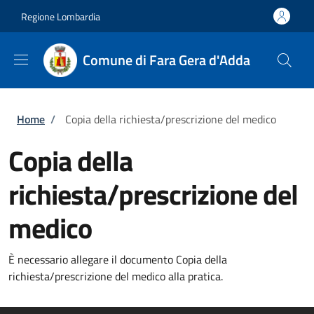
Salta al contenuto principale
Skip to footer content
Regione Lombardia
Comune di Fara Gera d'Adda
Briciole di pane
Home
/
Copia della richiesta/prescrizione del medico
Copia della
richiesta/prescrizione del
medico
È necessario allegare il documento Copia della
richiesta/prescrizione del medico alla pratica.