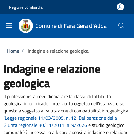
Salta al contenuto principale
Skip to footer content
Regione Lombardia
Comune di Fara Gera d'Adda
Briciole di pane
Home
/
Indagine e relazione geologica
Indagine e relazione
geologica
Il professionista deve dichiarare la classe di fattibilità
geologica in cui ricade l'intervento oggetto dell'istanza, e se
questo è soggetto a valutazione di compatibilità idrogeologica
(
Legge regionale 11/03/2005, n. 12
,
Deliberazione della
Giunta regionale 30/11/2011, n. 9/2626
e studio geologico
comunale) è necessario allegare apposita indagine e relazione