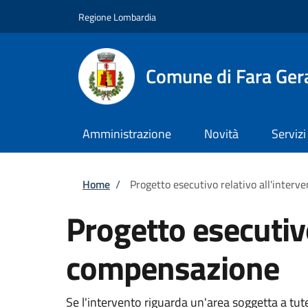
Salta al contenuto principale
Skip to footer content
Regione Lombardia
Comune di Fara Ger
Amministrazione
Novità
Servizi
Briciole di pane
Home
/
Progetto esecutivo relativo all'inter
Progetto esecutivo
compensazione
Se l'intervento riguarda un'area soggetta a tut