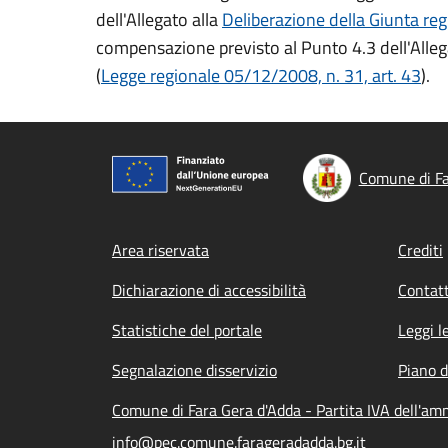
dell'Allegato alla
Deliberazione della Giunta
reg
compensazione previsto al Punto 4.3 dell'Alleg
(
Legge
regionale 05/12/2008, n. 31, art. 43
).
Comune di Fa
Footer menu
Area riservata
Crediti
Dichiarazione di accessibilità
Contatt
Statistiche del portale
Leggi l
Segnalazione disservizio
Piano d
Comune di Fara Gera d'Adda - Partita IVA dell'a
info@pec.comune.farageradadda.bg.it