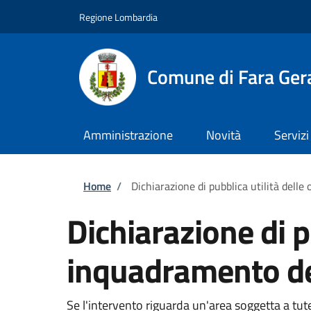
Salta al contenuto principale
Skip to footer content
Regione Lombardia
Comune di Fara Ger
Amministrazione
Novità
Servizi
Briciole di pane
Home
/
Dichiarazione di pubblica utilità dell
Dichiarazione di p
inquadramento de
Se l'intervento riguarda un'area soggetta a tut