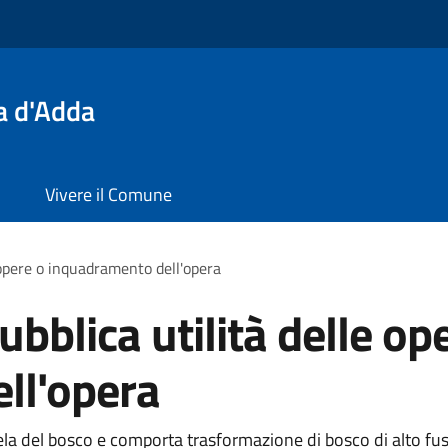
a d'Adda
Vivere il Comune
e opere o inquadramento dell'opera
ubblica utilità delle op
ll'opera
ela del bosco e comporta trasformazione di bosco di alto fust