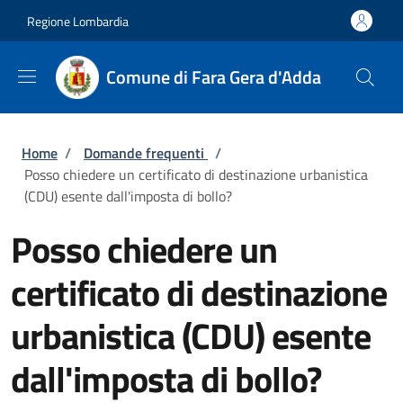
Salta al contenuto principale
Skip to footer content
Regione Lombardia
Comune di Fara Gera d'Adda
Briciole di pane
Home
/
Domande frequenti
/
Posso chiedere un certificato di destinazione urbanistica
(CDU) esente dall'imposta di bollo?
Posso chiedere un
certificato di destinazione
urbanistica (CDU) esente
dall'imposta di bollo?