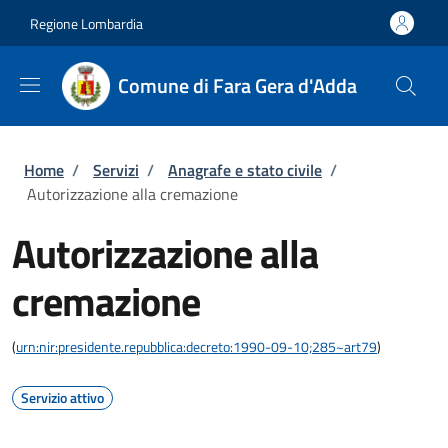
Salta al contenuto principale
Skip to footer content
Regione Lombardia
Comune di Fara Gera d'Adda
Briciole di pane
Home
/
Servizi
/
Anagrafe e stato civile
/
Autorizzazione alla cremazione
Autorizzazione alla
cremazione
(
urn:nir:presidente.repubblica:decreto:1990-09-10;285~art79
)
Servizio attivo