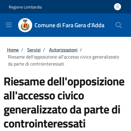
Salta al contenuto principale
Skip to footer content
Regione Lombardia
Comune di Fara Gera d'Adda
Briciole di pane
Home
/
Servizi
/
Autorizzazioni
/
Riesame dell'opposizione all'accesso civico generalizzato
da parte di controinteressati
Riesame dell'opposizione
all'accesso civico
generalizzato da parte di
controinteressati