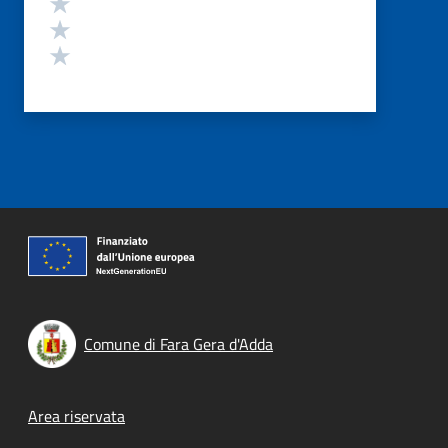
Valuta 3 stelle su 5
Valuta 2 stelle su 5
Valuta 1 stelle su 5
Comune di Fara Gera d'Adda
Footer menu
Area riservata