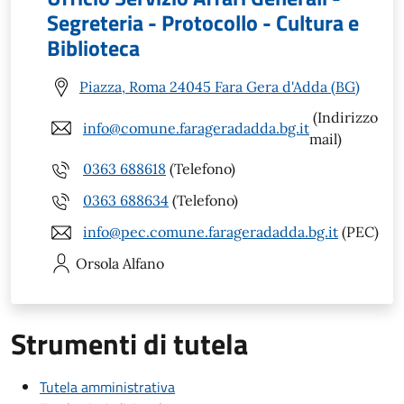
Segreteria - Protocollo - Cultura e
Biblioteca
Piazza, Roma 24045 Fara Gera d'Adda (BG)
(Indirizzo
info@comune.farageradadda.bg.it
mail)
0363 688618
(Telefono)
0363 688634
(Telefono)
info@pec.comune.farageradadda.bg.it
(PEC)
Orsola
Alfano
Strumenti di tutela
Tutela amministrativa