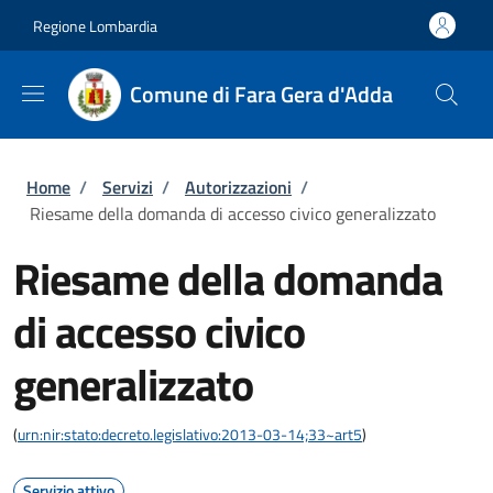
Salta al contenuto principale
Skip to footer content
Regione Lombardia
Comune di Fara Gera d'Adda
Briciole di pane
Home
/
Servizi
/
Autorizzazioni
/
Riesame della domanda di accesso civico generalizzato
Riesame della domanda
di accesso civico
generalizzato
(
urn:nir:stato:decreto.legislativo:2013-03-14;33~art5
)
Servizio attivo