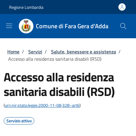
Salta al contenuto principale
Skip to footer content
Regione Lombardia
Comune di Fara Gera d'Adda
Briciole di pane
Home
/
Servizi
/
Salute, benessere e assistenza
/
Accesso alla residenza sanitaria disabili (RSD)
Accesso alla residenza
sanitaria disabili (RSD)
(
urn:nir:stato:legge:2000-11-08;328~art6
)
Servizio attivo