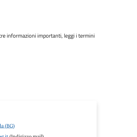
tre informazioni importanti, leggi i termini
da (BG)
g.it
(Indirizzo mail)