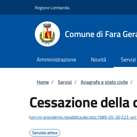
Salta al contenuto principale
Skip to footer content
Regione Lombardia
Comune di Fara Ger
Amministrazione
Novità
Servizi
Briciole di pane
Home
/
Servizi
/
Anagrafe e stato civile
/
Cessazione della 
(
urn:nir:presidente.repubblica:decreto:1989-05-30;223~ar
Servizio attivo