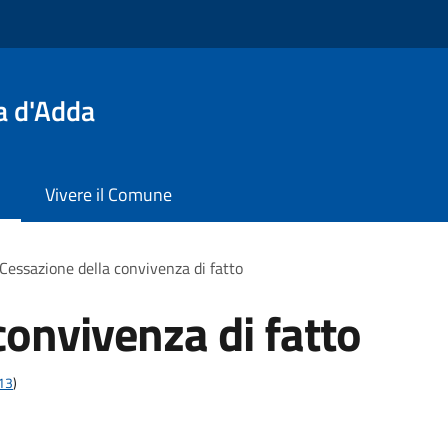
a d'Adda
Vivere il Comune
Cessazione della convivenza di fatto
convivenza di fatto
t13
)