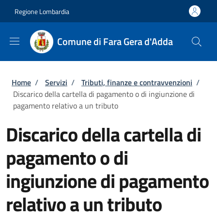
Salta al contenuto principale
Skip to footer content
Regione Lombardia
Comune di Fara Gera d'Adda
Briciole di pane
Home
/
Servizi
/
Tributi, finanze e contravvenzioni
/
Discarico della cartella di pagamento o di ingiunzione di
pagamento relativo a un tributo
Discarico della cartella di
pagamento o di
ingiunzione di pagamento
relativo a un tributo