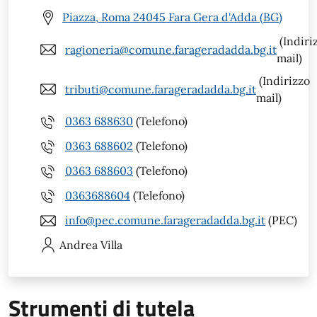
Piazza, Roma 24045 Fara Gera d'Adda (BG)
(Indiri
ragioneria@comune.farageradadda.bg.it
mail)
(Indirizzo
tributi@comune.farageradadda.bg.it
mail)
0363 688630
(Telefono)
0363 688602
(Telefono)
0363 688603
(Telefono)
0363688604
(Telefono)
info@pec.comune.farageradadda.bg.it
(PEC)
Andrea
Villa
Strumenti di tutela