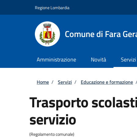
Salta al contenuto principale
Skip to footer content
Regione Lombardia
Comune di Fara Ger
Amministrazione
Novità
Servizi
Briciole di pane
Home
/
Servizi
/
Educazione e formazione
Trasporto scolasti
servizio
(Regolamento comunale)