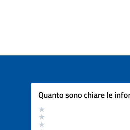
Quanto sono chiare le info
Valutazione
Valuta 5 stelle su 5
Valuta 4 stelle su 5
Valuta 3 stelle su 5