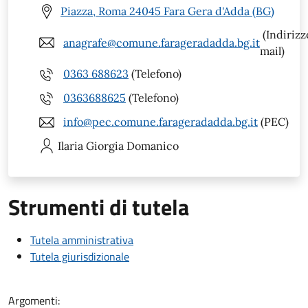
Piazza, Roma 24045 Fara Gera d'Adda (BG)
(Indirizz
anagrafe@comune.farageradadda.bg.it
mail)
0363 688623
(Telefono)
0363688625
(Telefono)
info@pec.comune.farageradadda.bg.it
(PEC)
Ilaria Giorgia
Domanico
Strumenti di tutela
Tutela amministrativa
Tutela giurisdizionale
Argomenti: