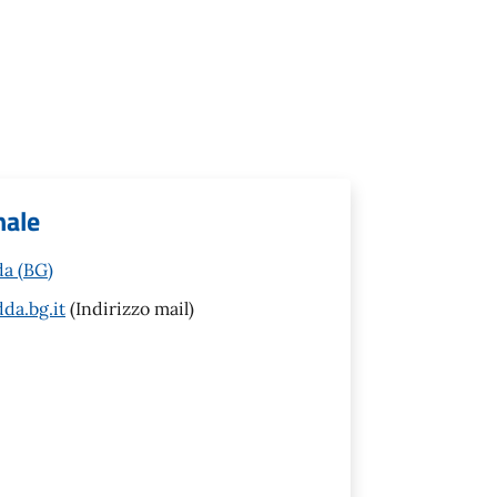
nale
da (BG)
da.bg.it
(Indirizzo mail)