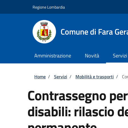
Salta al contenuto principale
Skip to footer content
Regione Lombardia
Comune di Fara Ger
Amministrazione
Novità
Servizi
Briciole di pane
Home
/
Servizi
/
Mobilità e trasporti
/
Con
Contrassegno per v
disabili: rilascio
permanente