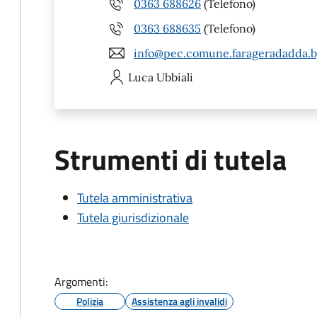
0363 688626
(Telefono)
0363 688635
(Telefono)
info@pec.comune.farageradadda.bg
Luca
Ubbiali
Strumenti di tutela
Tutela amministrativa
Tutela giurisdizionale
Argomenti:
Polizia
Assistenza agli invalidi