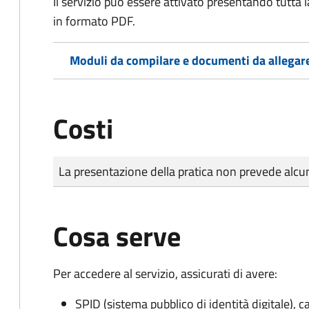
Il servizio può essere attivato presentando tutta
in formato PDF.
Moduli da compilare e documenti da allegar
Costi
Tipo di pagamento
Importo
La presentazione della pratica non prevede al
Cosa serve
Per accedere al servizio, assicurati di avere:
SPID (sistema pubblico di identità digitale), ca