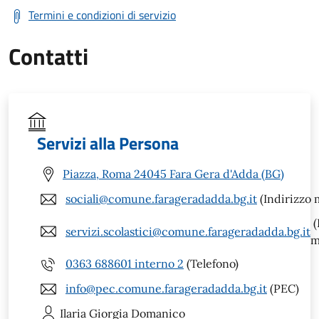
Termini e condizioni di servizio
Contatti
Servizi alla Persona
Piazza, Roma 24045 Fara Gera d'Adda (BG)
sociali@comune.farageradadda.bg.it
(Indirizzo m
(
servizi.scolastici@comune.farageradadda.bg.it
m
0363 688601 interno 2
(Telefono)
info@pec.comune.farageradadda.bg.it
(PEC)
Ilaria Giorgia
Domanico