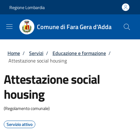
Salta al contenuto principale
Skip to footer content
Regione Lombardia
Comune di Fara Gera d'Adda
Briciole di pane
Home
/
Servizi
/
Educazione e formazione
/
Attestazione social housing
Attestazione social
housing
(Regolamento comunale)
Servizio attivo