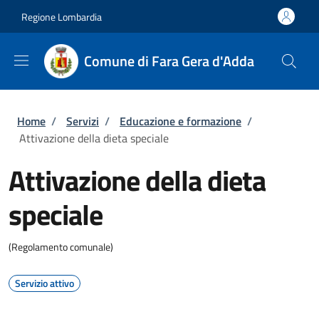
Salta al contenuto principale
Skip to footer content
Regione Lombardia
Comune di Fara Gera d'Adda
Briciole di pane
Home
/
Servizi
/
Educazione e formazione
/
Attivazione della dieta speciale
Attivazione della dieta
speciale
(Regolamento comunale)
Servizio attivo