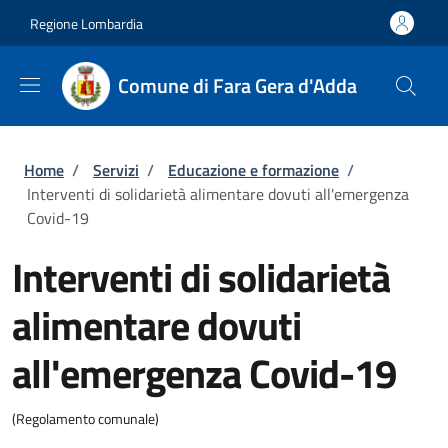
Salta al contenuto principale
Skip to footer content
Regione Lombardia
Comune di Fara Gera d'Adda
Briciole di pane
Home
/
Servizi
/
Educazione e formazione
/
Interventi di solidarietà alimentare dovuti all'emergenza
Covid-19
Interventi di solidarietà
alimentare dovuti
all'emergenza Covid-19
(Regolamento comunale)