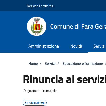
Salta al contenuto principale
Skip to footer content
Regione Lombardia
Comune di Fara Ger
Amministrazione
Novità
Servizi
Briciole di pane
Home
/
Servizi
/
Educazione e formazione
Rinuncia al serviz
(Regolamento comunale)
Servizio attivo