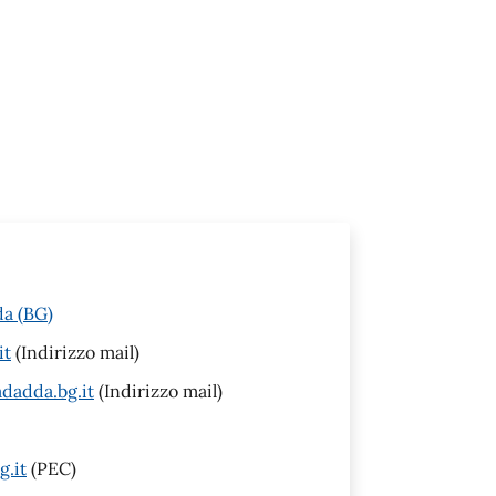
da (BG)
it
(Indirizzo mail)
adadda.bg.it
(Indirizzo mail)
.it
(PEC)