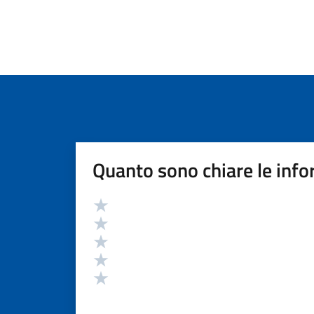
Quanto sono chiare le info
Valutazione
Valuta 5 stelle su 5
Valuta 4 stelle su 5
Valuta 3 stelle su 5
Valuta 2 stelle su 5
Valuta 1 stelle su 5