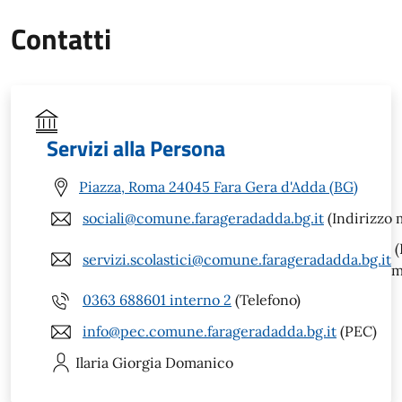
Contatti
Servizi alla Persona
Piazza, Roma 24045 Fara Gera d'Adda (BG)
sociali@comune.farageradadda.bg.it
(Indirizzo m
(
servizi.scolastici@comune.farageradadda.bg.it
m
0363 688601 interno 2
(Telefono)
info@pec.comune.farageradadda.bg.it
(PEC)
Ilaria Giorgia
Domanico