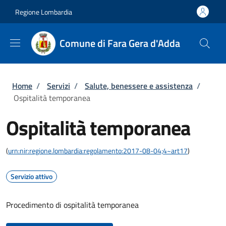
Salta al contenuto principale
Skip to footer content
Regione Lombardia
Comune di Fara Gera d'Adda
Briciole di pane
Home
/
Servizi
/
Salute, benessere e assistenza
/
Ospitalità temporanea
Ospitalità temporanea
(
urn:nir:regione.lombardia:regolamento:2017-08-04;4~art17
)
Servizio attivo
Procedimento di ospitalità temporanea