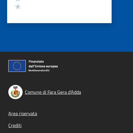
Valuta 1 stelle su 5
Comune di Fara Gera d'Adda
Footer menu
Area riservata
Crediti