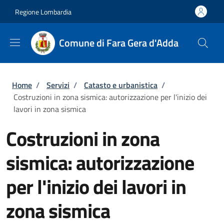
Salta al contenuto principale
Skip to footer content
Regione Lombardia
Comune di Fara Gera d'Adda
Briciole di pane
Home
/
Servizi
/
Catasto e urbanistica
/
Costruzioni in zona sismica: autorizzazione per l'inizio dei
lavori in zona sismica
Costruzioni in zona
sismica: autorizzazione
per l'inizio dei lavori in
zona sismica