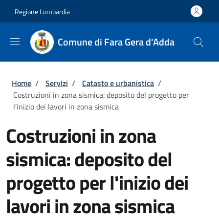
Salta al contenuto principale
Skip to footer content
Regione Lombardia
Comune di Fara Gera d'Adda
Briciole di pane
Home
/
Servizi
/
Catasto e urbanistica
/
Costruzioni in zona sismica: deposito del progetto per
l'inizio dei lavori in zona sismica
Costruzioni in zona
sismica: deposito del
progetto per l'inizio dei
lavori in zona sismica