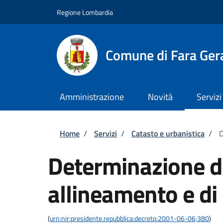
Salta al contenuto principale
Skip to footer content
Regione Lombardia
Comune di Fara Ger
Amministrazione
Novità
Servizi
Briciole di pane
Home
/
Servizi
/
Catasto e urbanistica
/
D
Determinazione dei
allineamento e di
(
urn:nir:presidente.repubblica:decreto:2001-06-06;380
)