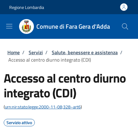
Salta al contenuto principale
Skip to footer content
Regione Lombardia
Comune di Fara Gera d'Adda
Briciole di pane
Home
/
Servizi
/
Salute, benessere e assistenza
/
Accesso al centro diurno integrato (CDI)
Accesso al centro diurno
integrato (CDI)
(
urn:nir:stato:legge:2000-11-08;328~art6
)
Servizio attivo