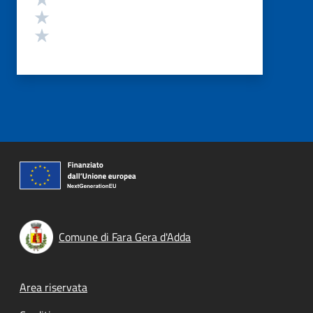
Valuta 2 stelle su 5
Valuta 1 stelle su 5
Comune di Fara Gera d'Adda
Footer menu
Area riservata