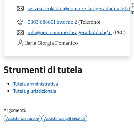
(
servizi.scolastici@comune.farageradadda.bg.it
m
0363 688601 interno 2
(Telefono)
info@pec.comune.farageradadda.bg.it
(PEC)
Ilaria Giorgia
Domanico
Strumenti di tutela
Tutela amministrativa
Tutela giurisdizionale
Argomenti:
Assistenza sociale
Assistenza agli invalidi