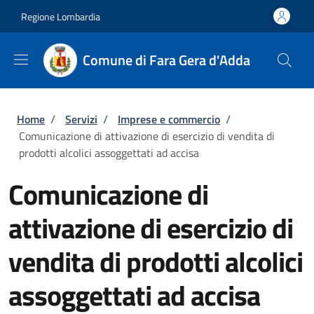
Salta al contenuto principale
Skip to footer content
Regione Lombardia
Comune di Fara Gera d'Adda
Briciole di pane
Home
/
Servizi
/
Imprese e commercio
/
Comunicazione di attivazione di esercizio di vendita di
prodotti alcolici assoggettati ad accisa
Comunicazione di
attivazione di esercizio di
vendita di prodotti alcolici
assoggettati ad accisa