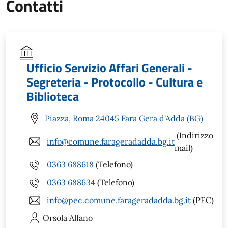
Contatti
Ufficio Servizio Affari Generali -
Segreteria - Protocollo - Cultura e
Biblioteca
Piazza, Roma 24045 Fara Gera d'Adda (BG)
(Indirizzo
info@comune.farageradadda.bg.it
mail)
0363 688618
(Telefono)
0363 688634
(Telefono)
info@pec.comune.farageradadda.bg.it
(PEC)
Orsola
Alfano