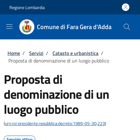
Salta al contenuto principale
Skip to footer content
Regione Lombardia
Comune di Fara Gera d'Adda
Briciole di pane
Home
/
Servizi
/
Catasto e urbanistica
/
Proposta di denominazione di un luogo pubblico
Proposta di
denominazione di un
luogo pubblico
(
urn:nir:presidente.repubblica:decreto:1989-05-30;223
)
Servizio attivo