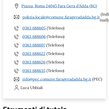
Piazza, Roma 24045 Fara Gera d'Adda (BG)
(Indi
polizia.locale@comune.farageradadda.bg.it
mail)
0363 688605
(Telefono)
0363 688606
(Telefono)
0363 688607
(Telefono)
0363 688622
(Telefono)
0363 688626
(Telefono)
0363 688635
(Telefono)
info@pec.comune.farageradadda.bg.it
(PEC)
Luca
Ubbiali