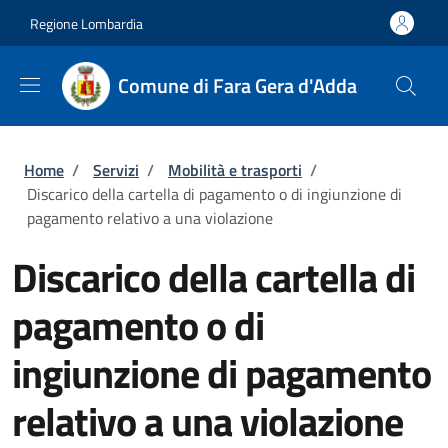
Salta al contenuto principale
Skip to footer content
Regione Lombardia
Comune di Fara Gera d'Adda
Briciole di pane
Home
/
Servizi
/
Mobilità e trasporti
/
Discarico della cartella di pagamento o di ingiunzione di
pagamento relativo a una violazione
Discarico della cartella di
pagamento o di
ingiunzione di pagamento
relativo a una violazione