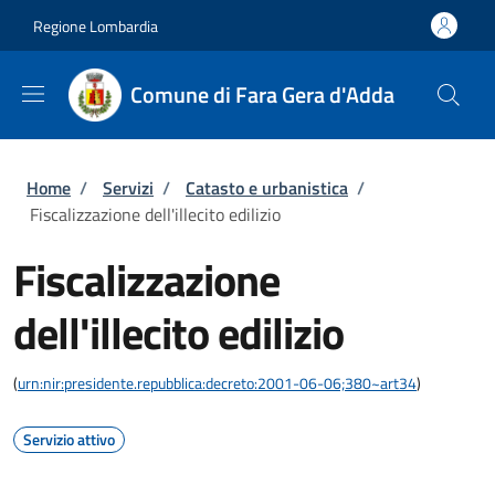
Salta al contenuto principale
Skip to footer content
Regione Lombardia
Comune di Fara Gera d'Adda
Briciole di pane
Home
/
Servizi
/
Catasto e urbanistica
/
Fiscalizzazione dell'illecito edilizio
Fiscalizzazione
dell'illecito edilizio
(
urn:nir:presidente.repubblica:decreto:2001-06-06;380~art34
)
Servizio attivo