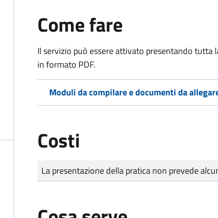
Come fare
Il servizio può essere attivato presentando tutta
in formato PDF.
Moduli da compilare e documenti da allegar
Costi
Tipo di pagamento
Importo
La presentazione della pratica non prevede al
Cosa serve