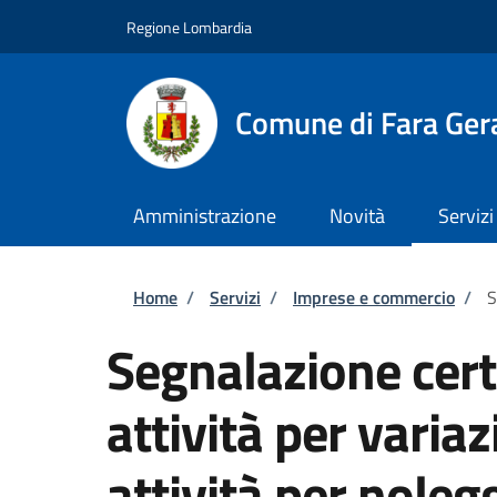
Salta al contenuto principale
Skip to footer content
Regione Lombardia
Comune di Fara Ger
Amministrazione
Novità
Servizi
Briciole di pane
Home
/
Servizi
/
Imprese e commercio
/
S
Segnalazione certi
attività per varia
attività per noleg