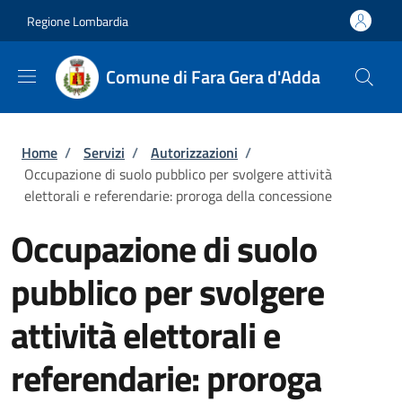
Salta al contenuto principale
Skip to footer content
Regione Lombardia
Comune di Fara Gera d'Adda
Briciole di pane
Home
/
Servizi
/
Autorizzazioni
/
Occupazione di suolo pubblico per svolgere attività
elettorali e referendarie: proroga della concessione
Occupazione di suolo
pubblico per svolgere
attività elettorali e
referendarie: proroga