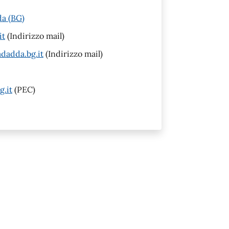
da (BG)
it
(Indirizzo mail)
adadda.bg.it
(Indirizzo mail)
.it
(PEC)