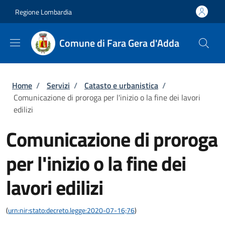
Salta al contenuto principale
Skip to footer content
Regione Lombardia
Comune di Fara Gera d'Adda
Briciole di pane
Home
/
Servizi
/
Catasto e urbanistica
/
Comunicazione di proroga per l'inizio o la fine dei lavori
edilizi
Comunicazione di proroga
per l'inizio o la fine dei
lavori edilizi
(
urn:nir:stato:decreto.legge:2020-07-16;76
)